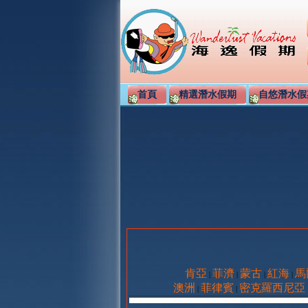
首頁
精選潛水假期
自悠潛水假
肯亞
菲濟
蒙古
紅海
馬
|
|
|
|
澳洲
菲律賓
密克羅西尼亞
|
|