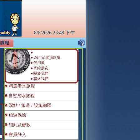
8/6/2026
23:48 下午
水課程
●
●
Denny 水底影集
●
代用券
●
寄給朋友
●
關於我們
●
聯絡我們
精選潛水旅程
自悠潛水旅程
潛點 / 旅遊 / 設施總匯
旅遊保險
細則及條款
會員登入