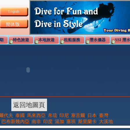
Engish
簡体版
期
特色旅遊
本地旅遊
租船服務
潛水儀器
SSI 潛
返回地圖頁
爾代夫
泰國
馬來西亞
帛琉
印尼
塞舌爾
日本
臺灣
|
|
|
|
|
|
|
巴布新幾內亞
南非
印度
湯加
塞班
斯里蘭卡
大溪地
|
|
|
|
|
|
|