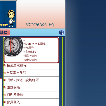
8/7/2026
3:28 上午
水課程
●
●
Denny 水底影集
●
代用券
●
寄給朋友
●
關於我們
●
聯絡我們
精選潛水旅程
自悠潛水旅程
潛點 / 旅遊 / 設施總匯
旅遊保險
細則及條款
會員登入