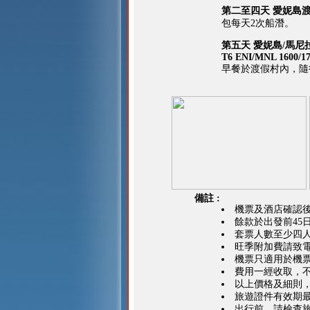
第二至四天 愛妮島
包每天2次船潛。
第五天 愛妮島/馬尼
T6 ENI/MNL 1600/1
早餐於渡假村內，隨
備註 :
機票及酒店確認後
餘款於出發前45
套票人數至少四
旺季附加費請致
機票只適用於機
費用一經收取，
以上價格及細則
旅遊證件有效期最
出行前，請檢查