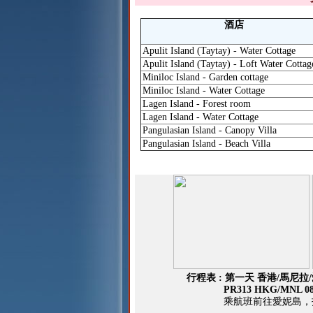
酒店
Apulit Island (Taytay) - Water Cottage
Apulit Island (Taytay) - Loft Water Cottag
Miniloc Island - Garden cottage
Miniloc Island - Water Cottage
Lagen Island - Forest room
Lagen Island - Water Cottage
Pangulasian Island - Canopy Villa
Pangulasian Island - Beach Villa
行程表 :
第一天 香港/馬尼拉
PR313 HKG/MNL 080
乘航班前往愛妮島，