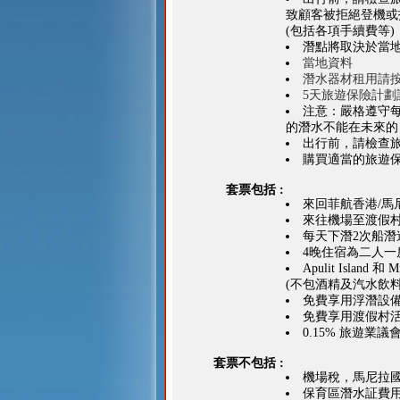
致顧客被拒絕登機或
(包括各項手續費等
潛點將取決於當
當地資料
潛水器材租用請
5天旅遊保險計劃
注意：嚴格遵守
的潛水不能在未來的
出行前，請檢查
購買適當的旅遊
套票包括 :
來回菲航香港/馬
來往機場至渡假
每天下潛2次船潛
4晚住宿為二人一
Apulit Island 和
(不包酒精及汽水飲料
免費享用浮潛設
免費享用渡假村
0.15% 旅遊業
套票不包括 :
機場稅，馬尼拉
保育區潛水証費用P