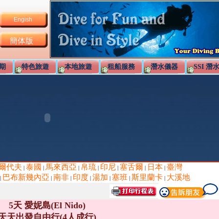
Engish
簡体版
期
特色旅遊
本地旅遊
租船服務
潛水儀器
SSI 潛
爾代夫
泰國
馬來西亞
帛琉
印尼
塞舌爾
日本
臺灣
|
|
|
|
|
|
|
巴布新幾內亞
南非
印度
湯加
塞班
斯里蘭卡
大溪地
|
|
|
|
|
|
|
5天 愛妮島(El Nido)
天天出發自由行(4人成行)