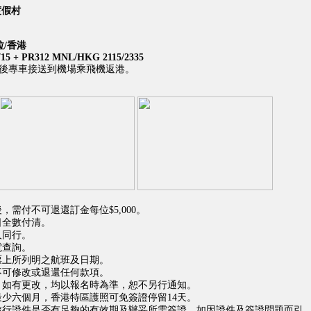
渡假村
拉/香港
715 + PR312 MNL/HKG 2115/2335
後專車接送到機場乘飛機返港。
，需付不可退還訂金每位$5,000。
日全數付清。
人同行。
電查詢。
票上所列明之航班及日期。
不可修改或退還任何款項。
，如有更改，均以報名時為準，恕不另行通知。
少六個月，香港特區護照可免簽證停留14天。
旅行證件是否有足夠的有效期及辦妥所需簽證。如因證件及簽證問題而引