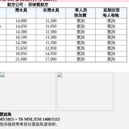
航空公司 :
菲律賓航空
潛水員
非潛水員
單人房
延期住宿
附加費
每人每晚
14,000
11,200
查詢
查詢
e
14,650
11,850
查詢
查詢
14,380
11,580
查詢
查詢
16,100
13,300
查詢
查詢
14,390
11,590
查詢
查詢
15,650
12,850
查詢
查詢
18,950
14,950
查詢
查詢
21,000
17,000
查詢
查詢
/愛妮島
5/1015 + T6 MNL/ENI 1400/1515
抵埗後經專車前往愛妮島渡假村。