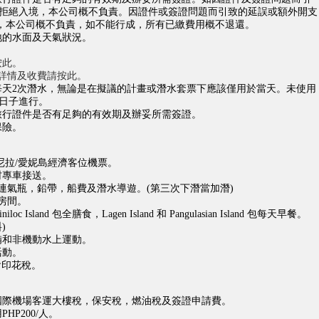
拒絕入境，本公司概不負責。因證件或簽證問題而引致的延誤或額外開支
)，本公司概不負責，如不能行成，所有已繳費用概不退還。
地的水面及天氣狀況。
按此。
詳情及收費請按此。
每天2次潛水，無論是在擬議的計畫或潛水套票下應該僅用於當天。未使用
日子進行。
旅行證件是否有足夠的有效期及辦妥所需簽證。
保險。
尼拉/愛妮島經濟客位機票。
村專車接送。
連氣瓶，鉛帶，船費及潛水導遊。(第三次下潛當加潛)
房間。
 Miniloc Island 包全膳食，Lagen Island 和 Pangulasian Island 包每天早餐。
)
備和非機動水上運動。
活動。
議會印花稅。
國際機場客運大樓稅，保安稅，燃油稅及簽證申請費。
HP200/人。