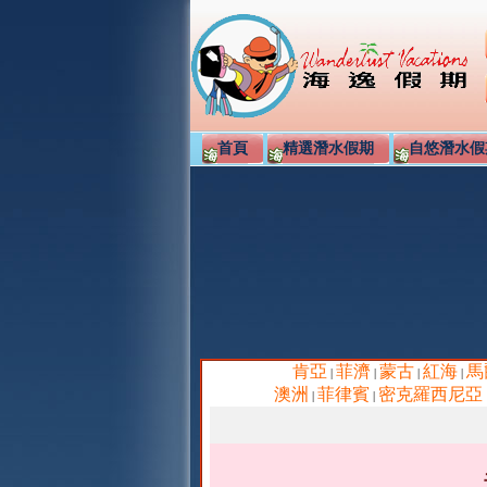
首頁
精選潛水假期
自悠潛水假
肯亞
菲濟
蒙古
紅海
馬
|
|
|
|
澳洲
菲律賓
密克羅西尼亞
|
|