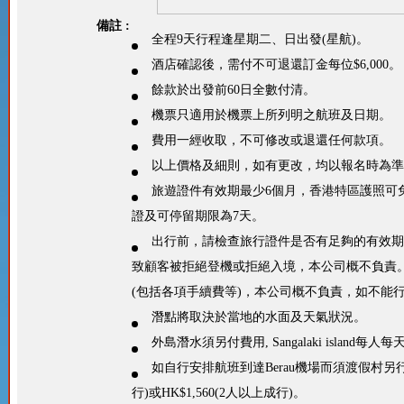
備註 :
全程9天行程逢星期二、日出發(星航)。
酒店確認後，需付不可退還訂金每位$6,000。
餘款於出發前60日全數付清。
機票只適用於機票上所列明之航班及日期。
費用一經收取，不可修改或退還任何款項。
以上價格及細則，如有更改，均以報名時為準
旅遊證件有效期最少6個月，香港特區護照可免
證及可停留期限為7天。
出行前，請檢查旅行證件是否有足夠的有效期
致顧客被拒絕登機或拒絕入境，本公司概不負責
(包括各項手續費等)，本公司概不負責，如不能
潛點將取決於當地的水面及天氣狀況。
外島潛水須另付費用, Sangalaki island每人每天U
如自行安排航班到達Berau機場而須渡假村另行
行)或HK$1,560(2人以上成行)。