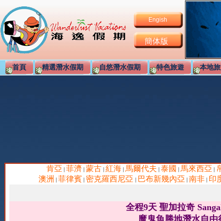
Engish
簡体版
首頁
精選潛水假期
自悠潛水假期
特色旅遊
本地旅
肯亞
菲濟
蒙古
紅海
馬爾代夫
泰國
馬來西亞
|
|
|
|
|
|
|
澳洲
菲律賓
密克羅西尼亞
巴布新幾內亞
南非
印
|
|
|
|
|
全程9天 聖加拉奇 Sangal
魔鬼魚勝地潛水自由