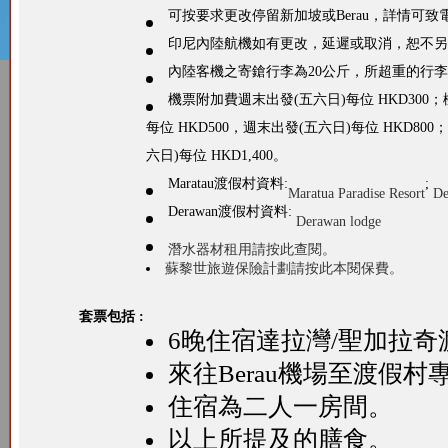
可按要求更改停留新加坡或Berau，詳情可致
印尼內陸航機如有更改，延遲或取消，恕不另
內陸客機之寄鎗行李為20公斤，所超重的行李為
機票附加費週末出發(五六日)每位 HKD300；機票旺季附
每位 HKD500，週末出發(五六日)每位 HKD800；2
六日)每位 HKD1,400。
Maratau渡假村資料:
;
Maratua Paradise Resort
De
Derawan渡假村資料:
Derawan lodge
潛水器材租用請按此查閱。
蘇黎世旅遊保險計劃請按此本閱保費。
套票包括 :
6晚住宿達拉灣/聖加拉奇
來往Berau機場至渡假村
住宿為二人一房間。
以上所提及的膳食。