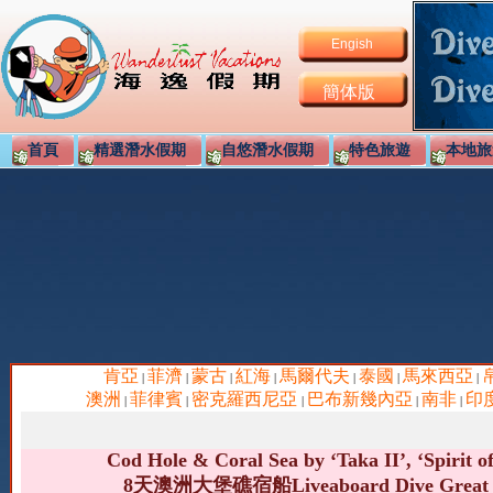
Engish
簡体版
首頁
精選潛水假期
自悠潛水假期
特色旅遊
本地旅
肯亞
菲濟
蒙古
紅海
馬爾代夫
泰國
馬來西亞
|
|
|
|
|
|
|
澳洲
菲律賓
密克羅西尼亞
巴布新幾內亞
南非
印
|
|
|
|
|
Cod Hole & Coral Sea by ‘Taka II’, ‘Spirit o
8天澳洲大堡礁宿船Liveaboard Dive Great Barr