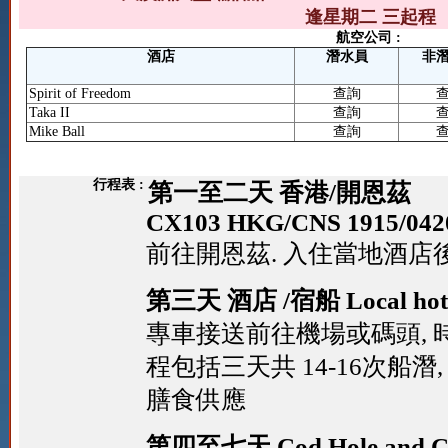
逢星期二 三起程
航空公司 :
酒店
潛水員
非
Spirit of Freedom
查詢
Taka II
查詢
Mike Ball
查詢
行程表 :
第一至二天 香港/開恩茲
CX103 HKG/CNS 1915/042
前往開恩茲. 入住當地酒店
第三天 酒店 /宿船 Local hotel
專車接送前往機場或碼頭, 
程包括三天共 14-16次船潛
膳食供應
第四至七天 Cod Hole and Cor