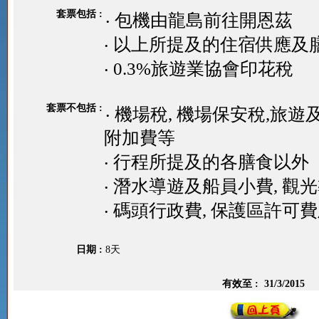
套票包括 :
‧ 包機由龍島前往開恩茲
‧ 以上所提及的住宿供應及
‧ 0.3%旅遊業協會印花稅
套票不包括 :
‧ 機場稅, 機場保安稅,旅
附加費等
‧ 行程所提及的各膳食以外
‧ 潛水導遊及船員小費, 觀
‧ 碼頭行政費, 保護區許可
日期 :
8天
有效至 :
31/3/2015