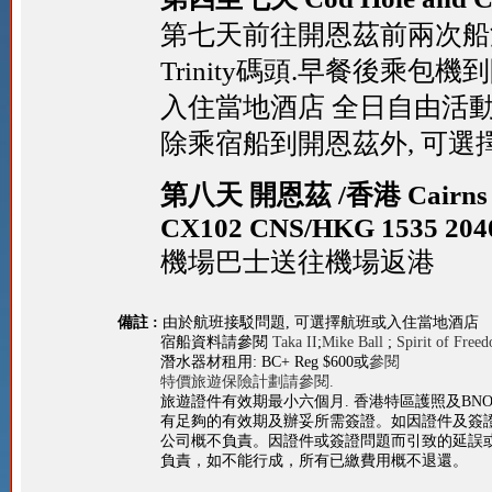
第七天前往開恩茲前兩次船
Trinity碼頭.早餐後乘包機
入住當地酒店 全日自由活動
除乘宿船到開恩茲外, 可選
第八天 開恩茲 /香港 Cairns /
CX102 CNS/HKG 1535 204
機場巴士送往機場返港
備註 :
由於航班接駁問題, 可選擇航班或入住當地酒店
宿船資料請參閱
Taka II
;
Mike Ball
;
Spirit of Free
潛水器材租用: BC+ Reg $600或
參閱
特價旅遊保險計劃請參閱.
旅遊證件有效期最小六個月. 香港特區護照及B
有足夠的有效期及辦妥所需簽證。如因證件及簽
公司概不負責。因證件或簽證問題而引致的延誤或
負責，如不能行成，所有已繳費用概不退還。