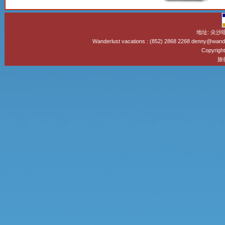
地址: 尖沙
Wanderlust vacations : (852) 2868 2268 denny@wand
Copyright
旅