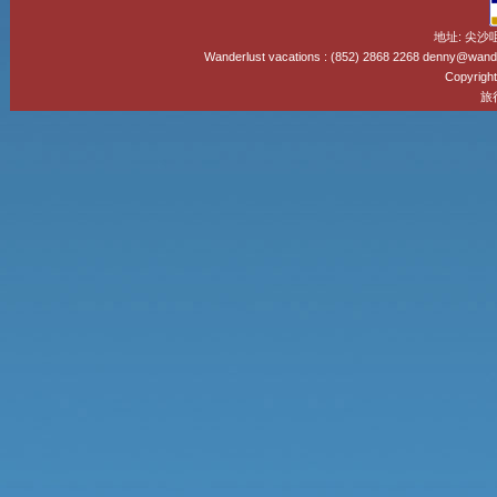
地址: 尖沙
Wanderlust vacations : (852) 2868 2268 denny@wand
Copyright
旅