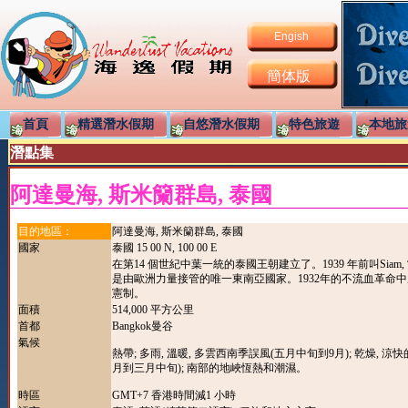
Engish
簡体版
首頁
精選潛水假期
自悠潛水假期
特色旅遊
本地旅
潛點集
阿達曼海, 斯米籣群島, 泰國
目的地區：
阿達曼海, 斯米籣群島, 泰國
國家
泰國 15 00 N, 100 00 E
在第14 個世紀中葉一統的泰國王朝建立了。1939 年前叫Siam, 當時
是由歐洲力量接管的唯一東南亞國家。1932年的不流血革命
憲制。
面積
514,000 平方公里
首都
Bangkok曼谷
氣候
熱帶; 多雨, 溫暖, 多雲西南季誤風(五月中旬到9月); 乾燥, 涼快
月到三月中旬); 南部的地峽恆熱和潮濕。
時區
GMT+7 香港時間減1 小時