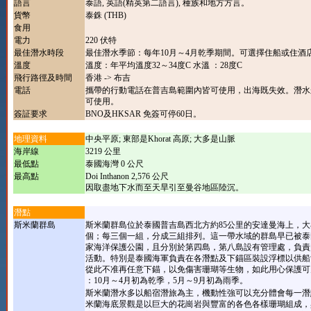
語言
泰語, 英語(精英第二語言), 種族和地方方言。
貨幣
泰銖 (THB)
食用
電力
220 伏特
最佳潛水時段
最佳潛水季節：每年10月～4月乾季期間。可選擇住船或住酒
溫度
溫度：年平均溫度32～34度C 水溫 ：28度C
飛行路徑及時間
香港 -> 布吉
電話
攜帶的行動電話在普吉島範圍內皆可使用，出海既失效。潛水
可使用。
簽証要求
BNO及HKSAR 免簽可停60日。
地理資料
中央平原; 東部是Khorat 高原; 大多是山脈
海岸線
3219 公里
最低點
泰國海灣 0 公尺
最高點
Doi Inthanon 2,576 公尺
因取盡地下水而至天旱引至曼谷地區陸沉。
潛點
斯米蘭群島
斯米蘭群島位於泰國普吉島西北方約85公里的安達曼海上，
個；每三個一組，分成三組排列。這一帶水域的群島早已被泰
家海洋保護公園，且分別於第四島，第八島設有管理處，負責
活動。特別是泰國海軍負責在各潛點及下錨區裝設浮標以供船
從此不准再任意下錨，以免傷害珊瑚等生物，如此用心保護可
：10月～4月初為乾季，5月～9月初為雨季。
斯米蘭潛水多以船宿潛旅為主，機動性強可以充分體會每一潛
米蘭海底景觀是以巨大的花崗岩與豐富的各色各樣珊瑚組成，