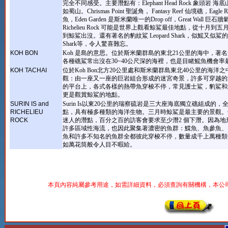
完全不同感受。主要潛點有：Elephant Head Rock 象頭岩 
如蜀山。Chrismas Point 聖誕角， Fantasy Reef 仙境礁，Eagle R
魚，Eden Garden 是斯米蘭唯一的Drop off，Great Wall 巨
Richelieu Rock 可能是世界上觀看鯨鯊最佳地點，從十月到
到鯨鯊出沒。還有著名的豹紋鯊 Leopard Shark，似鰩又似鯊的吉他
Shark等，令人驚喜難忘。
KOH BON
Koh 是島的意思。位於斯米蘭群島的東北21公里的海中，著
各種礁鯊常出沒在30~40公尺深的海裡，也是目睹鰩魚機會率
KOH TACHAI
位於Koh Bon北方20公里處和斯米蘭群島東北40公里的海洋
觀：由一座又一座的巨岩組合形成的迷宮奇景，許多可穿越的
的平台上，各式各樣的熱帶魚穿梭不停，常見護士鯊，豹鯊和
更是觀賞鯨鯊的地點。
SURIN IS and
Surin Is以東20公里的瑞察硫岩是三大座海底獨立礁組成的，
RICHELIEU
點，具有極多種類的海洋生物。三月時鯨鯊是最主要的景觀。
ROCK
迷人的潛點，百分之百的訪客會要求至少潛2 個下潛。因為地
許多區域性海流，也因此聚集著濃密的魚群：鰈魚、魚參魚、
魚和許多不知名的魚群全都彼此穿梭不停，數量成千上萬種類
如萬花筒般令人目不暇給。
本頁內容純屬參考用途，如需詳細資料，必須查詢有關機構，本公