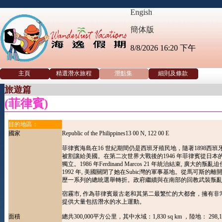
Engish
簡体版
8/8/2026
16:20 下午
主頁
精選潛水旅程
潛點集
細則及條款
旅遊篇
(菲律賓)
目的地區：
國家
Republic of the Philippines13 00 N, 122 00 E
菲律賓海島在16 世紀期間仍是西班牙殖民地，隨著1898西
被割讓給美國。在第二次世界大戰後的1946 年菲律賓從日本
獨立。1986 年Ferdinand Marcos 21 年統治結束, 廣大的叛
1992 年, 美國關閉了她在Subic灣的軍事基地。從馬可斯的
歷一系列的總統選舉轉折。政府繼續與在南部的回教武裝叛
宿霧市, 作為菲律賓最古老和其第二最繁忙的大都會，擁有非
提供大量包括潛水的水上運動。
面積
總共300,000平方公里，其中水域：1,830 sq km ，陸地： 298,