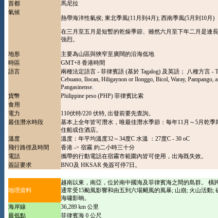
首都
馬尼拉
氣候
熱帶海洋性氣侯; 東北季風(11月到4月); 西南季風(5月到10月)
在三月至五月是短暫的乾燥季節、雖然六月至下年二月是連
強烈。
地形
主要為山區與狹窄至廣闊的沿海低地
時區
GMT+8 香港時間
語言
兩種法定語言 - 菲律賓語 (基於 Tagalog) 及英語； 八種方言 - Tag
Cebuano, Ilocan, Hiligaynon or Ilonggo, Bicol, Waray, Pampango, 
Pangasinense.
貨幣
Philippine peso (PHP) 菲律賓比索
食用
電力
110伏特/220 伏特, 出發前要先查詢。
最佳潛水時段
基本上全年皆可潛水，唯最佳潛水季節：每年11月～5月乾季
住船或住酒店。
溫度
溫度：年平均溫度32～34度C 水溫 ：27度C - 30 oC
飛行路徑及時間
香港 -> 宿霧 約二小時三十分
電話
攜帶的行動電話在宿霧市範圍內皆可使用，出海既失效。
簽証要求
BNO及 HKSAR 免簽可停7日。
越南以東，南亞，位於南中國海及菲律賓海之間的島群。 橫跨
地理資料
通常受15颱風影響和由五到六場颶風的風暴; 山崩; 火山活動; 
海嘯影晌。
海岸線
36,289 km 公里
最低點
菲律賓海 0 公尺